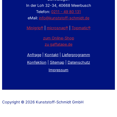
In der Loh 32-34, 40668 Meerbusch
Telefon:
0211 - 49 80 131
eMail:
info@kunststoff-schmidt.de
Minigrip®
|
microsnap®
|
Topmatic®
zum Online-Shop
zu gaffatape.de
Anfrage
|
Kontakt
|
Lieferprogramm
Konfektion
|
Sitemap
|
Datenschutz
Impressum
Copyright © 2026 Kunststoff-Schmidt GmbH