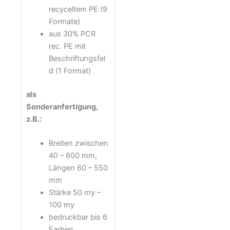
recyceltem PE (9
Formate)
aus 30% PCR
rec. PE mit
Beschriftungsfel
d (1 Format)
als
Sonderanfertigung,
z.B.:
Breiten zwischen
40 – 600 mm,
Längen 60 – 550
mm
Stärke 50 my –
100 my
bedruckbar bis 6
Farben